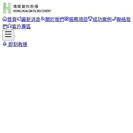
首頁
最新消息
關於我們
服務項目
成功案例
聯絡我
們
客戶專區
即刻救援
首頁
/
成功案例
/
Seagate 750G (ST9750422AS) 硬碟資料救援
Seagate 750G (ST9750422AS)
硬碟資料救援
返回案例列表